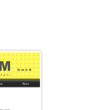
eb
News